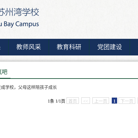
递
教师风采
教育科研
党团建设
氧吧
变成学校，父母这样陪孩子成长
1条 1/1页
首页
<<
上一页
1
下一页